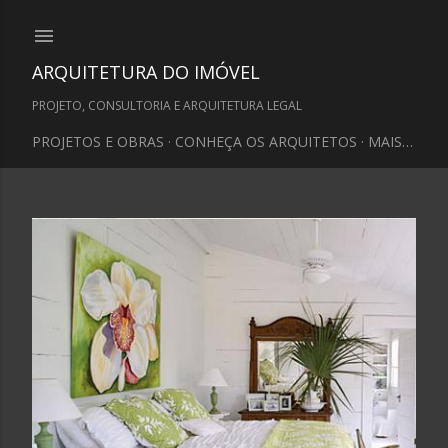
Pular para o conteúdo principal
ARQUITETURA DO IMÓVEL
PROJETO, CONSULTORIA E ARQUITETURA LEGAL
PROJETOS E OBRAS
CONHEÇA OS ARQUITETOS
MAIS…
P
o
s
t
a