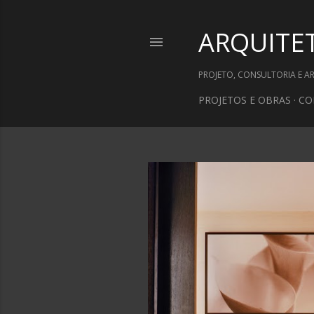
ARQUITE
PROJETO, CONSULTORIA E A
PROJETOS E OBRAS
CO
P
o
s
t
a