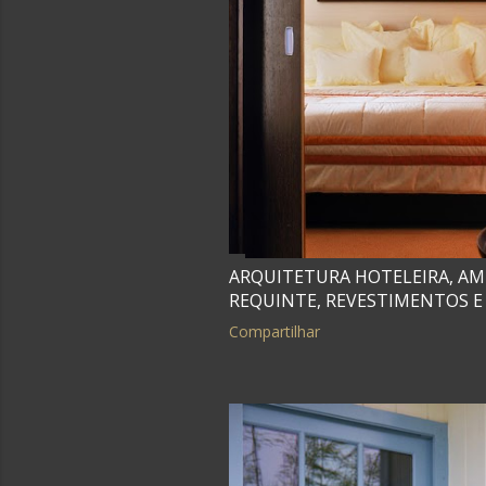
g
e
n
s
ARQUITETURA HOTELEIRA, A
REQUINTE, REVESTIMENTOS E 
Compartilhar