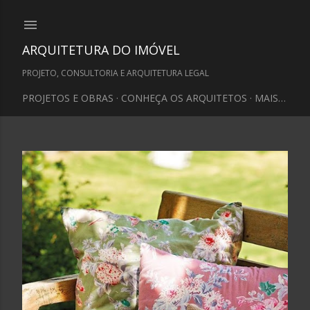
Pular para o conteúdo principal
ARQUITETURA DO IMÓVEL
PROJETO, CONSULTORIA E ARQUITETURA LEGAL
PROJETOS E OBRAS
CONHEÇA OS ARQUITETOS
MAIS…
P
o
s
t
a