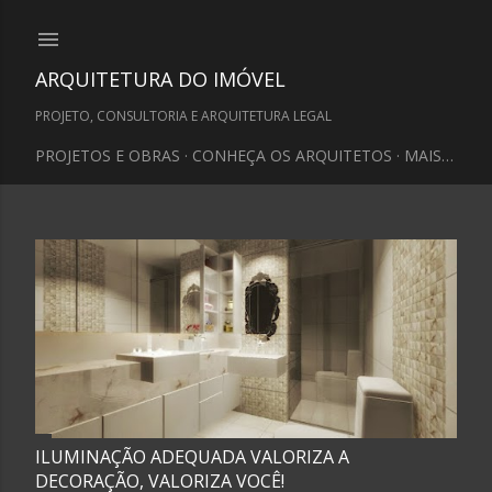
Pular para o conteúdo principal
ARQUITETURA DO IMÓVEL
PROJETO, CONSULTORIA E ARQUITETURA LEGAL
PROJETOS E OBRAS
CONHEÇA OS ARQUITETOS
MAIS…
P
o
s
t
ILUMINAÇÃO ADEQUADA VALORIZA A
a
DECORAÇÃO, VALORIZA VOCÊ!