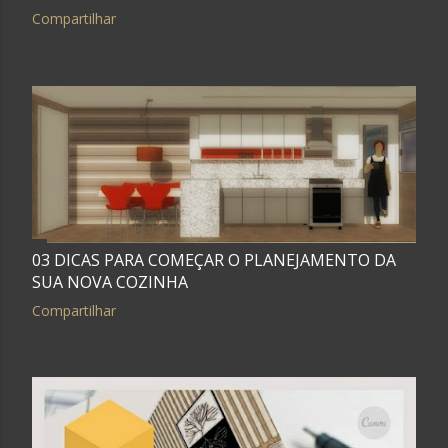
g
Compartilhar
e
n
s
03 DICAS PARA COMEÇAR O PLANEJAMENTO DA
SUA NOVA COZINHA
Compartilhar