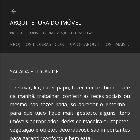
Pular para o conteúdo principal
ARQUITETURA DO IMÓVEL
PROJETO, CONSULTORIA E ARQUITETURA LEGAL
PROJETOS E OBRAS
CONHEÇA OS ARQUITETOS
MAIS…
SACADA É LUGAR DE ...
... relaxar, ler, bater papo, fazer um lanchinho, café
da manhã, trabalhar, conferir as redes sociais ou
mesmo não fazer nada, só apreciar o entorno ...
para que tudo fique mais gostoso, alguns itens
(móveis apropriados, decks de madeira ou tapetes,
vegetação e objetos decorativos), são importantes
para garantir conforto e bem estar.