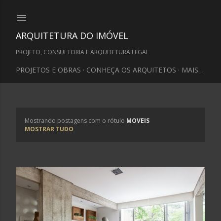
Pular para o conteúdo principal
ARQUITETURA DO IMÓVEL
PROJETO, CONSULTORIA E ARQUITETURA LEGAL
PROJETOS E OBRAS
CONHEÇA OS ARQUITETOS
MAIS…
Mostrando postagens com o rótulo
MOVEIS
P
MOSTRAR TUDO
o
s
t
a