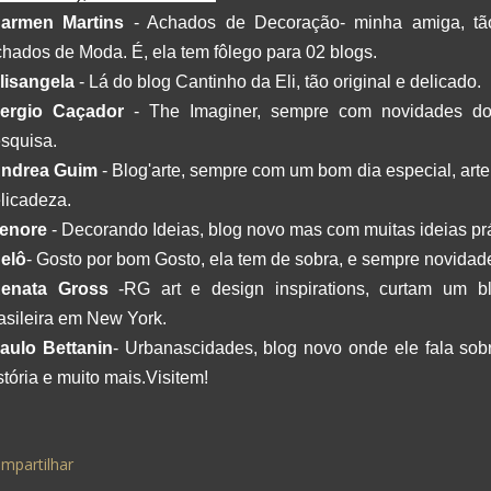
armen Martins
- Achados de Decoração- minha amiga, tão 
hados de Moda. É, ela tem fôlego para 02 blogs.
lisangela
- Lá do blog Cantinho da Eli, tão original e delicado.
ergio Caçador
- The Imaginer, sempre com novidades do
squisa.
ndrea Guim
- Blog'arte, sempre com um bom dia especial, arte
licadeza.
enore
- Decorando Ideias, blog novo mas com muitas ideias prá
elô
- Gosto por bom Gosto, ela tem de sobra, e sempre novidad
enata Gross
-RG art e design inspirations, curtam um bl
asileira em New York.
aulo Bettanin
- Urbanascidades, blog novo onde ele fala sobre
stória e muito mais.Visitem!
mpartilhar