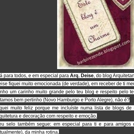
á para todos, e em especial para
Arq. Deise
, do blog Arquiteta
ise fiquei muito emocionada (de verdade), em receber de ti meu
nho um carinho muito grande pelo teu blog e respeito pelo te
tamos bem pertinho (Novo Hamburgo e Porto Alegre), não é?
quei muito feliz porque me incluíste numa lista de blogs de
quitetura e decoração com respeito e emoção.
u selo também segue: em especial para ti e para amigos
rtualmente), da minha rotina.