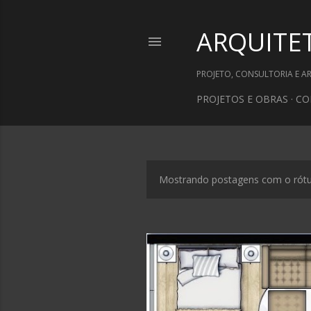
ARQUITE
PROJETO, CONSULTORIA E A
PROJETOS E OBRAS
CO
Mostrando postagens com o rót
P
o
s
t
a