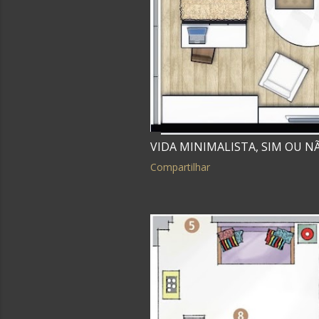
g
e
n
s
VIDA MINIMALISTA, SIM OU N
Compartilhar