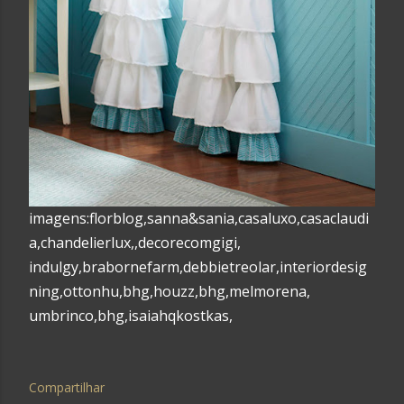
imagens:florblog,sanna&sania,casaluxo,casaclaudi
a,chandelierlux,,decorecomgigi,
indulgy,brabornefarm,debbietreolar,interiordesig
ning,ottonhu,bhg,houzz,bhg,melmorena,
umbrinco,bhg,isaiahqkostkas,
Compartilhar