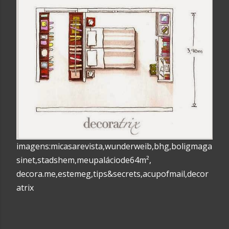
imagens:micasarevista,wunderweib,bhg,boligmaga
sinet,stadshem,meupaláciode64m²,
decora.me,estemeg,tips&secrets,acupofmail,decor
atrix