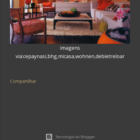
imagens
via:cepaynasi,bhg,micasa,wohnen,debietreloar
Compartilhar
Tecnologia do Blogger