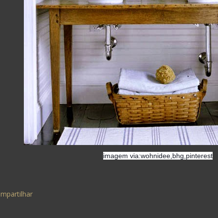
imagem via:wohnidee,bhg,pinterest
mpartilhar