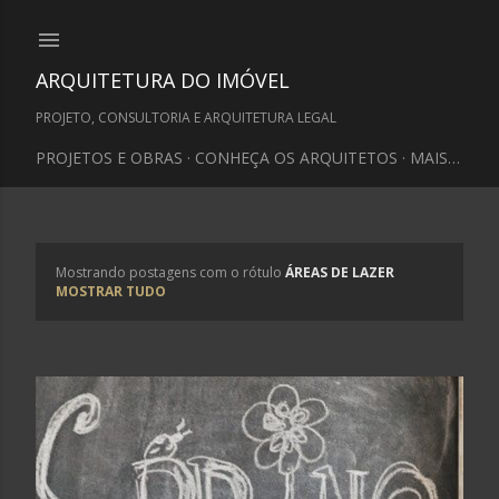
Pular para o conteúdo principal
ARQUITETURA DO IMÓVEL
PROJETO, CONSULTORIA E ARQUITETURA LEGAL
PROJETOS E OBRAS
CONHEÇA OS ARQUITETOS
MAIS…
Mostrando postagens com o rótulo
ÁREAS DE LAZER
P
MOSTRAR TUDO
o
s
t
a