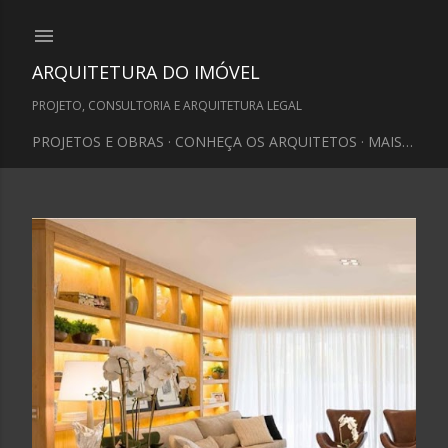
Pular para o conteúdo principal
ARQUITETURA DO IMÓVEL
PROJETO, CONSULTORIA E ARQUITETURA LEGAL
PROJETOS E OBRAS
CONHEÇA OS ARQUITETOS
MAIS…
P
o
s
t
a