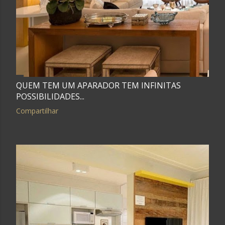
g
e
n
s
QUEM TEM UM APARADOR TEM INFINITAS
POSSIBILIDADES...
Compartilhar