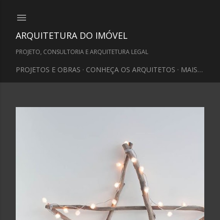
Pular para o conteúdo principal
ARQUITETURA DO IMÓVEL
PROJETO, CONSULTORIA E ARQUITETURA LEGAL
PROJETOS E OBRAS
CONHEÇA OS ARQUITETOS
MAIS…
P
o
s
t
a