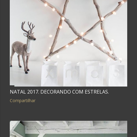
g
e
n
s
NATAL 2017. DECORANDO COM ESTRELAS.
Compartilhar