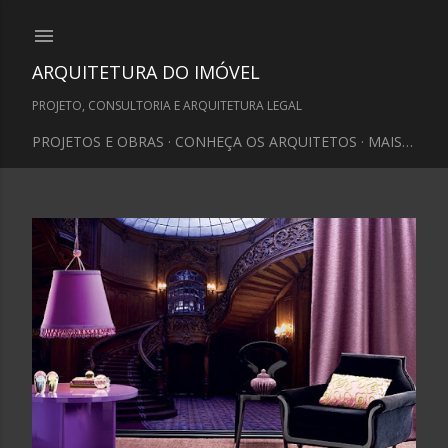
Pular para o conteúdo principal
ARQUITETURA DO IMÓVEL
PROJETO, CONSULTORIA E ARQUITETURA LEGAL
PROJETOS E OBRAS
CONHEÇA OS ARQUITETOS
MAIS…
P
o
s
t
a