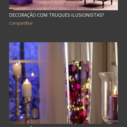
g
e
DECORAÇÃO COM TRUQUES ILUSIONISTAS?
Compartilhar
n
s