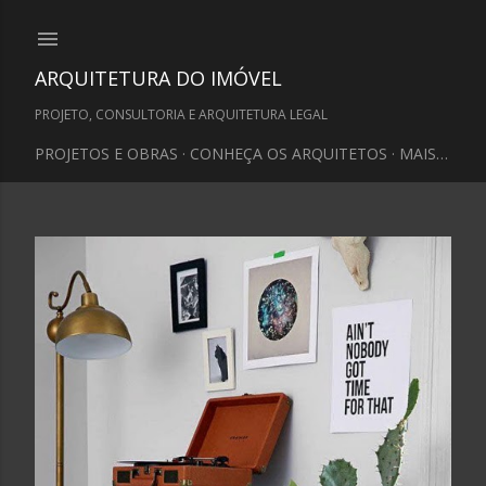
Pular para o conteúdo principal
ARQUITETURA DO IMÓVEL
PROJETO, CONSULTORIA E ARQUITETURA LEGAL
PROJETOS E OBRAS
CONHEÇA OS ARQUITETOS
MAIS…
P
o
s
t
a