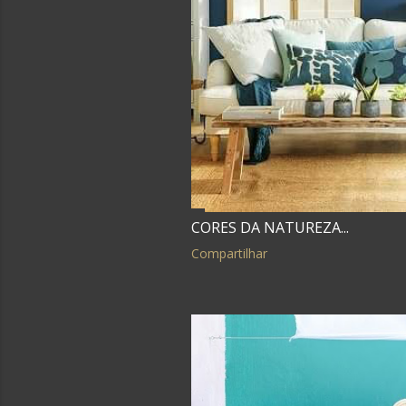
g
e
n
s
CORES DA NATUREZA...
Compartilhar