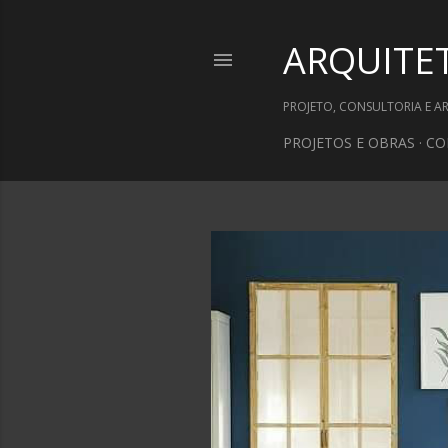
ARQUITE
PROJETO, CONSULTORIA E A
PROJETOS E OBRAS
CO
P
o
s
t
a