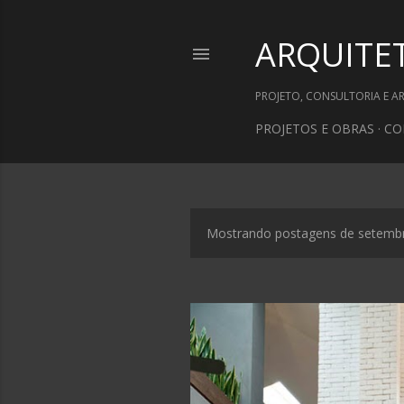
ARQUITE
PROJETO, CONSULTORIA E A
PROJETOS E OBRAS
CO
Mostrando postagens de setemb
P
o
s
t
a