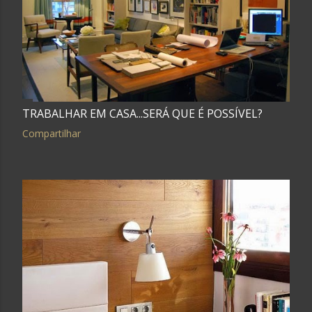
g
e
n
s
TRABALHAR EM CASA...SERÁ QUE É POSSÍVEL?
Compartilhar