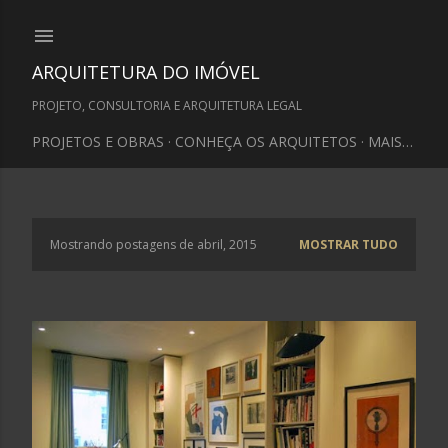
Pular para o conteúdo principal
ARQUITETURA DO IMÓVEL
PROJETO, CONSULTORIA E ARQUITETURA LEGAL
PROJETOS E OBRAS
CONHEÇA OS ARQUITETOS
MAIS…
Mostrando postagens de abril, 2015
MOSTRAR TUDO
P
o
s
t
a