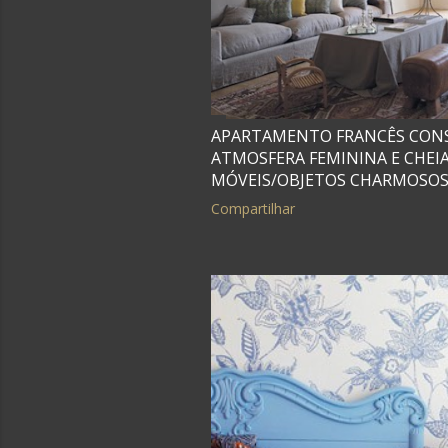
g
e
n
APARTAMENTO FRANCÊS CONS
s
ATMOSFERA FEMININA E CHEIA
MÓVEIS/OBJETOS CHARMOSOS
Compartilhar