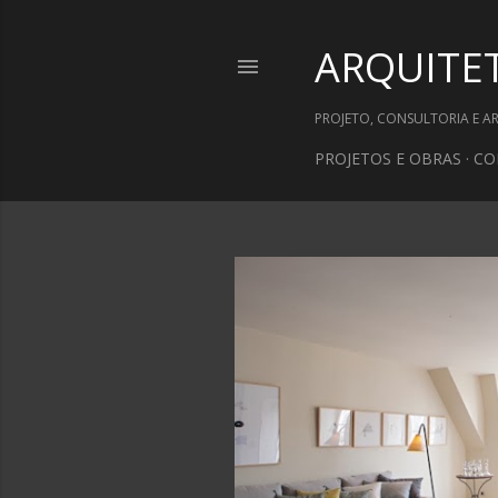
ARQUITE
PROJETO, CONSULTORIA E A
PROJETOS E OBRAS
CO
P
o
s
t
a