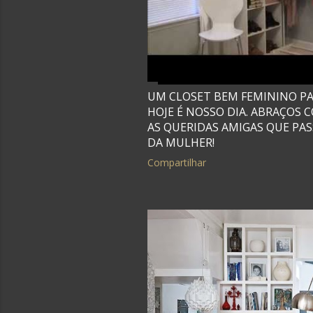
g
e
n
UM CLOSET BEM FEMININO PAR
s
HOJE É NOSSO DIA. ABRAÇOS
AS QUERIDAS AMIGAS QUE PASS
DA MULHER!
Compartilhar