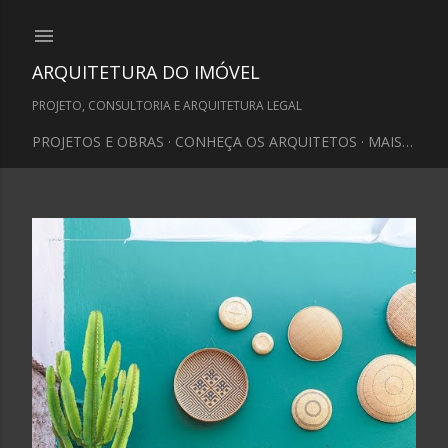
Pular para o conteúdo principal
ARQUITETURA DO IMÓVEL
PROJETO, CONSULTORIA E ARQUITETURA LEGAL
PROJETOS E OBRAS
CONHEÇA OS ARQUITETOS
MAIS…
P
o
s
t
a