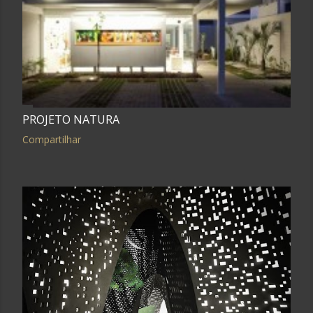
g
e
n
s
PROJETO NATURA
Compartilhar