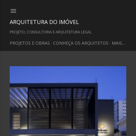
Pular para o conteúdo principal
ARQUITETURA DO IMÓVEL
PROJETO, CONSULTORIA E ARQUITETURA LEGAL
PROJETOS E OBRAS
CONHEÇA OS ARQUITETOS
MAIS…
P
o
s
t
a